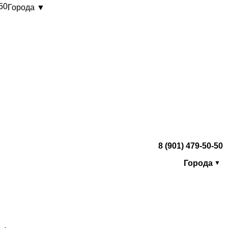
-50
Города ▼
8 (901) 479-50-50
Города
▼