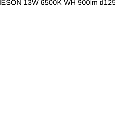
 MESON 13W 6500K WH 900lm d12