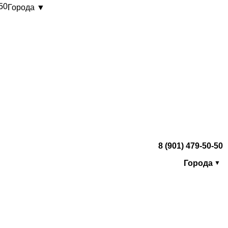
-50
Города ▼
8 (901) 479-50-50
Города
▼