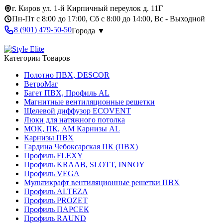
г. Киров ул. 1-й Кирпичный переулок д. 11Г
Пн-Пт с 8:00 до 17:00, Сб с 8:00 до 14:00, Вс - Выходной
8 (901) 479-50-50
Города ▼
Категории Товаров
Полотно ПВХ, DESCOR
ВетроМаг
Багет ПВХ, Профиль AL
Магнитные вентиляционные решетки
Щелевой диффузор ECOVENT
Люки для натяжного потолка
МОК, ПК, АМ Карнизы AL
Карнизы ПВХ
Гардина Чебоксарская ПК (ПВХ)
Профиль FLEXY
Профиль KRAAB, SLOTT, INNOY
Профиль VEGA
Мультикрафт вентиляционные решетки ПВХ
Профиль ALTEZA
Профиль PROZET
Профиль ПАРСЕК
Профиль RAUND