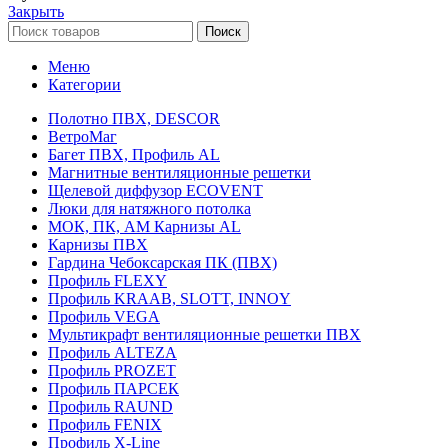
Закрыть
Поиск
Меню
Категории
Полотно ПВХ, DESCOR
ВетроМаг
Багет ПВХ, Профиль AL
Магнитные вентиляционные решетки
Щелевой диффузор ECOVENT
Люки для натяжного потолка
МОК, ПК, АМ Карнизы AL
Карнизы ПВХ
Гардина Чебоксарская ПК (ПВХ)
Профиль FLEXY
Профиль KRAAB, SLOTT, INNOY
Профиль VEGA
Мультикрафт вентиляционные решетки ПВХ
Профиль ALTEZA
Профиль PROZET
Профиль ПАРСЕК
Профиль RAUND
Профиль FENIX
Профиль Х-Line