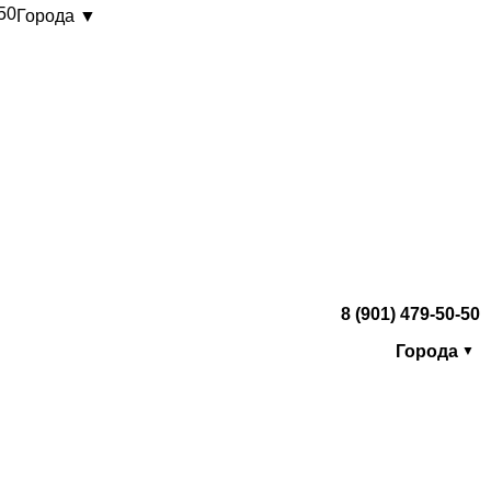
-50
Города ▼
8 (901) 479-50-50
Города
▼