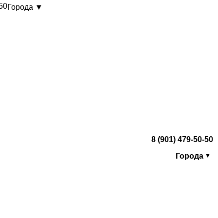
-50
Города ▼
8 (901) 479-50-50
Города
▼