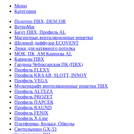
Меню
Категории
Полотно ПВХ, DESCOR
ВетроМаг
Багет ПВХ, Профиль AL
Магнитные вентиляционные решетки
Щелевой диффузор ECOVENT
Люки для натяжного потолка
МОК, ПК, АМ Карнизы AL
Карнизы ПВХ
Гардина Чебоксарская ПК (ПВХ)
Профиль FLEXY
Профиль KRAAB, SLOTT, INNOY
Профиль VEGA
Мультикрафт вентиляционные решетки ПВХ
Профиль ALTEZA
Профиль PROZET
Профиль ПАРСЕК
Профиль RAUND
Профиль FENIX
Профиль Х-Line
Платформы, Кольца, Обводы
Светильники GX-53