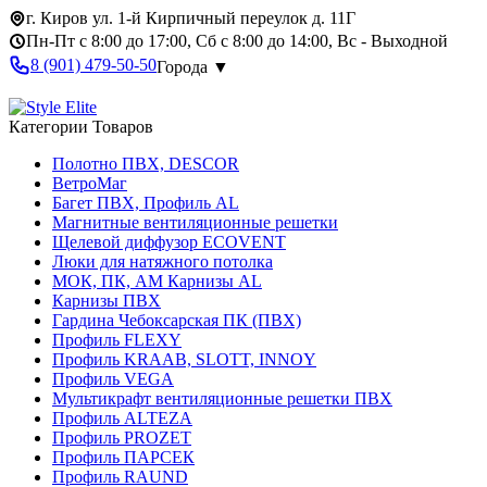
г. Киров ул. 1-й Кирпичный переулок д. 11Г
Пн-Пт с 8:00 до 17:00, Сб с 8:00 до 14:00, Вс - Выходной
8 (901) 479-50-50
Города ▼
Категории Товаров
Полотно ПВХ, DESCOR
ВетроМаг
Багет ПВХ, Профиль AL
Магнитные вентиляционные решетки
Щелевой диффузор ECOVENT
Люки для натяжного потолка
МОК, ПК, АМ Карнизы AL
Карнизы ПВХ
Гардина Чебоксарская ПК (ПВХ)
Профиль FLEXY
Профиль KRAAB, SLOTT, INNOY
Профиль VEGA
Мультикрафт вентиляционные решетки ПВХ
Профиль ALTEZA
Профиль PROZET
Профиль ПАРСЕК
Профиль RAUND