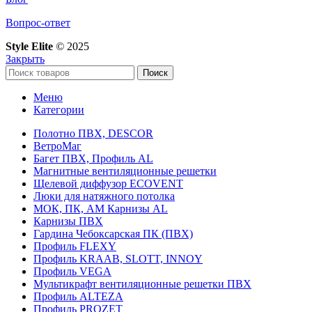
Вопрос-ответ
Style Elite
©
2025
Закрыть
Поиск
Меню
Категории
Полотно ПВХ, DESCOR
ВетроМаг
Багет ПВХ, Профиль AL
Магнитные вентиляционные решетки
Щелевой диффузор ECOVENT
Люки для натяжного потолка
МОК, ПК, АМ Карнизы AL
Карнизы ПВХ
Гардина Чебоксарская ПК (ПВХ)
Профиль FLEXY
Профиль KRAAB, SLOTT, INNOY
Профиль VEGA
Мультикрафт вентиляционные решетки ПВХ
Профиль ALTEZA
Профиль PROZET