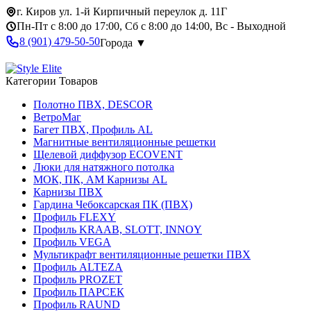
г. Киров ул. 1-й Кирпичный переулок д. 11Г
Пн-Пт с 8:00 до 17:00, Сб с 8:00 до 14:00, Вс - Выходной
8 (901) 479-50-50
Города ▼
Категории Товаров
Полотно ПВХ, DESCOR
ВетроМаг
Багет ПВХ, Профиль AL
Магнитные вентиляционные решетки
Щелевой диффузор ECOVENT
Люки для натяжного потолка
МОК, ПК, АМ Карнизы AL
Карнизы ПВХ
Гардина Чебоксарская ПК (ПВХ)
Профиль FLEXY
Профиль KRAAB, SLOTT, INNOY
Профиль VEGA
Мультикрафт вентиляционные решетки ПВХ
Профиль ALTEZA
Профиль PROZET
Профиль ПАРСЕК
Профиль RAUND