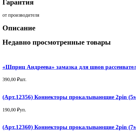
Гарантия
от производителя
Описание
Недавно просмотренные товары
«Шприц Андреева» замазка для швов рассеивате
390,00
₽
шт.
(Арт.12356) Коннекторы прокалывающие 2pin (5м
190,00
₽
уп.
(Арт.12360) Коннекторы прокалывающие 2pin (7м