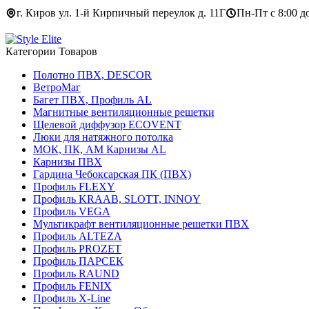
г. Киров ул. 1-й Кирпичный переулок д. 11Г
Пн-Пт с 8:00 до
Категории Товаров
Полотно ПВХ, DESCOR
ВетроМаг
Багет ПВХ, Профиль AL
Магнитные вентиляционные решетки
Щелевой диффузор ECOVENT
Люки для натяжного потолка
МОК, ПК, АМ Карнизы AL
Карнизы ПВХ
Гардина Чебоксарская ПК (ПВХ)
Профиль FLEXY
Профиль KRAAB, SLOTT, INNOY
Профиль VEGA
Мультикрафт вентиляционные решетки ПВХ
Профиль ALTEZA
Профиль PROZET
Профиль ПАРСЕК
Профиль RAUND
Профиль FENIX
Профиль Х-Line