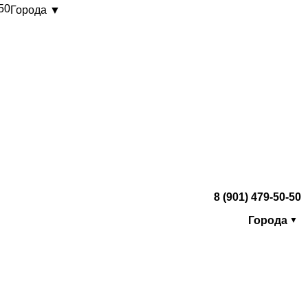
-50
Города ▼
8 (901) 479-50-50
Города
▼