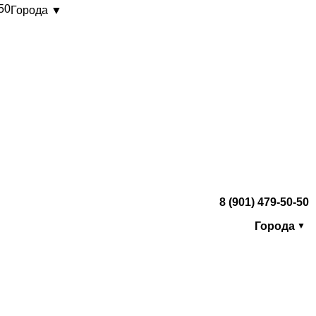
-50
Города ▼
8 (901) 479-50-50
Города
▼