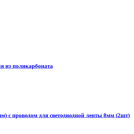
ля из поликарбоната
м) с проводом для светодиодной ленты 8мм (2шт)