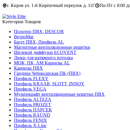
г. Киров ул. 1-й Кирпичный переулок д. 11Г
Пн-Пт с 8:00 до
Категории Товаров
Полотно ПВХ, DESCOR
ВетроМаг
Багет ПВХ, Профиль AL
Магнитные вентиляционные решетки
Щелевой диффузор ECOVENT
Люки для натяжного потолка
МОК, ПК, АМ Карнизы AL
Карнизы ПВХ
Гардина Чебоксарская ПК (ПВХ)
Профиль FLEXY
Профиль KRAAB, SLOTT, INNOY
Профиль VEGA
Мультикрафт вентиляционные решетки ПВХ
Профиль ALTEZA
Профиль PROZET
Профиль ПАРСЕК
Профиль RAUND
Профиль FENIX
Профиль Х-Line