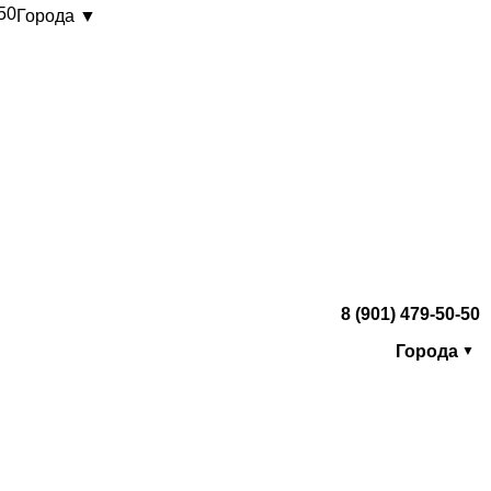
-50
Города ▼
8 (901) 479-50-50
Города
▼