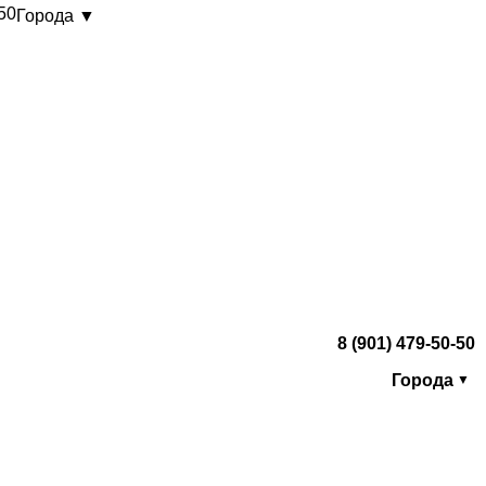
-50
Города ▼
8 (901) 479-50-50
Города
▼