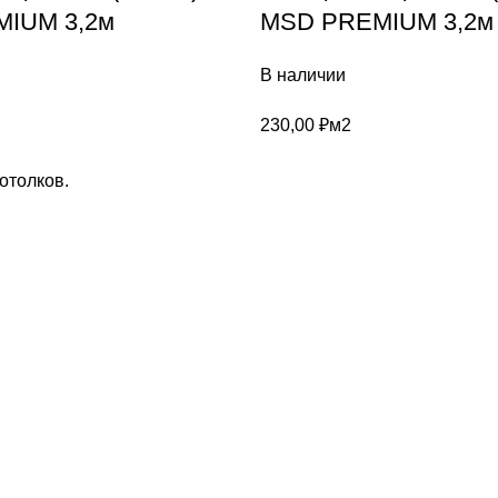
IUM 3,2м
MSD PREMIUM 3,2м
В наличии
230,00
₽
м2
отолков.