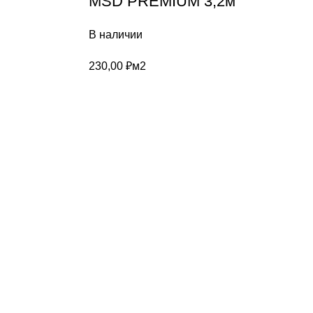
MSD PREMIUM 3,2м
В наличии
230,00
₽
м2