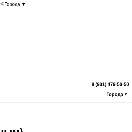
-50
Города ▼
8 (901) 479-50-50
Города
▼
рным)