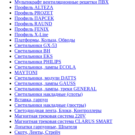
Мультикрафт вентиляционные решетки ПВХ
Профиль ALTEZA
Профиль PROZET
Профиль ПАРСЕК
Профиль RAUND
Профиль FENIX
Профиль Х-Line
Платформы, Кольца, Обводы
Светильники GX-53
Светильники BH
Светильники EKS
Светильники PHILIPS
Светильники, лампы ECOLA
MAYTONI
Светильники, модули DATTS
Светильники, лампы GAUSS
Светильники, лампы, треки GENERAL
Светильники накладные (споты)
Вставка, гарпун
Светильники накладные (люстры)
Светодиодная лента, Блоки, Контроллеры
Магнитная трековая система 220V
Магнитная трековая система CLARUS SMART
Лопатки гарпунные, Шпателя
Скотч, Ленты, Стрейч