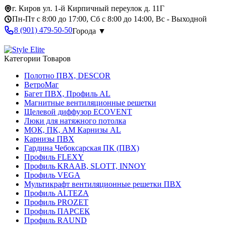
г. Киров ул. 1-й Кирпичный переулок д. 11Г
Пн-Пт с 8:00 до 17:00, Сб с 8:00 до 14:00, Вс - Выходной
8 (901) 479-50-50
Города ▼
Категории Товаров
Полотно ПВХ, DESCOR
ВетроМаг
Багет ПВХ, Профиль AL
Магнитные вентиляционные решетки
Щелевой диффузор ECOVENT
Люки для натяжного потолка
МОК, ПК, АМ Карнизы AL
Карнизы ПВХ
Гардина Чебоксарская ПК (ПВХ)
Профиль FLEXY
Профиль KRAAB, SLOTT, INNOY
Профиль VEGA
Мультикрафт вентиляционные решетки ПВХ
Профиль ALTEZA
Профиль PROZET
Профиль ПАРСЕК
Профиль RAUND