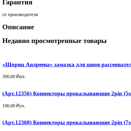
Гарантия
от производителя
Описание
Недавно просмотренные товары
«Шприц Андреева» замазка для швов рассеивате
390,00
₽
шт.
(Арт.12356) Коннекторы прокалывающие 2pin (5м
190,00
₽
уп.
(Арт.12360) Коннекторы прокалывающие 2pin (7м