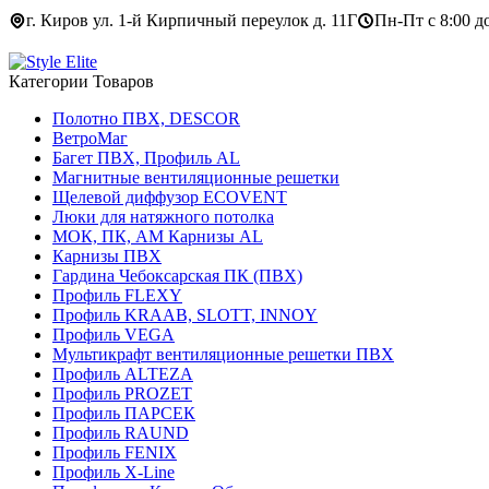
г. Киров ул. 1-й Кирпичный переулок д. 11Г
Пн-Пт с 8:00 до
Категории Товаров
Полотно ПВХ, DESCOR
ВетроМаг
Багет ПВХ, Профиль AL
Магнитные вентиляционные решетки
Щелевой диффузор ECOVENT
Люки для натяжного потолка
МОК, ПК, АМ Карнизы AL
Карнизы ПВХ
Гардина Чебоксарская ПК (ПВХ)
Профиль FLEXY
Профиль KRAAB, SLOTT, INNOY
Профиль VEGA
Мультикрафт вентиляционные решетки ПВХ
Профиль ALTEZA
Профиль PROZET
Профиль ПАРСЕК
Профиль RAUND
Профиль FENIX
Профиль Х-Line