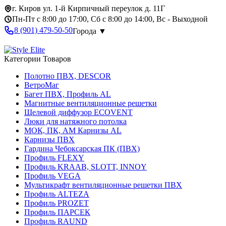
г. Киров ул. 1-й Кирпичный переулок д. 11Г
Пн-Пт с 8:00 до 17:00, Сб с 8:00 до 14:00, Вс - Выходной
8 (901) 479-50-50
Города ▼
Категории Товаров
Полотно ПВХ, DESCOR
ВетроМаг
Багет ПВХ, Профиль AL
Магнитные вентиляционные решетки
Щелевой диффузор ECOVENT
Люки для натяжного потолка
МОК, ПК, АМ Карнизы AL
Карнизы ПВХ
Гардина Чебоксарская ПК (ПВХ)
Профиль FLEXY
Профиль KRAAB, SLOTT, INNOY
Профиль VEGA
Мультикрафт вентиляционные решетки ПВХ
Профиль ALTEZA
Профиль PROZET
Профиль ПАРСЕК
Профиль RAUND