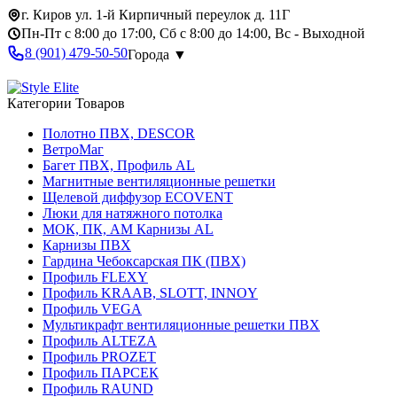
г. Киров ул. 1-й Кирпичный переулок д. 11Г
Пн-Пт с 8:00 до 17:00, Сб с 8:00 до 14:00, Вс - Выходной
8 (901) 479-50-50
Города ▼
Категории Товаров
Полотно ПВХ, DESCOR
ВетроМаг
Багет ПВХ, Профиль AL
Магнитные вентиляционные решетки
Щелевой диффузор ECOVENT
Люки для натяжного потолка
МОК, ПК, АМ Карнизы AL
Карнизы ПВХ
Гардина Чебоксарская ПК (ПВХ)
Профиль FLEXY
Профиль KRAAB, SLOTT, INNOY
Профиль VEGA
Мультикрафт вентиляционные решетки ПВХ
Профиль ALTEZA
Профиль PROZET
Профиль ПАРСЕК
Профиль RAUND