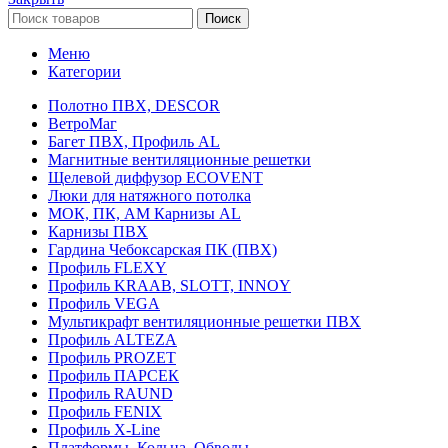
Поиск
Меню
Категории
Полотно ПВХ, DESCOR
ВетроМаг
Багет ПВХ, Профиль AL
Магнитные вентиляционные решетки
Щелевой диффузор ECOVENT
Люки для натяжного потолка
МОК, ПК, АМ Карнизы AL
Карнизы ПВХ
Гардина Чебоксарская ПК (ПВХ)
Профиль FLEXY
Профиль KRAAB, SLOTT, INNOY
Профиль VEGA
Мультикрафт вентиляционные решетки ПВХ
Профиль ALTEZA
Профиль PROZET
Профиль ПАРСЕК
Профиль RAUND
Профиль FENIX
Профиль Х-Line
Платформы, Кольца, Обводы