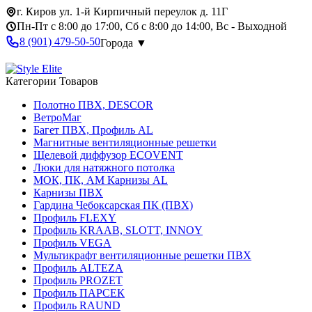
г. Киров ул. 1-й Кирпичный переулок д. 11Г
Пн-Пт с 8:00 до 17:00, Сб с 8:00 до 14:00, Вс - Выходной
8 (901) 479-50-50
Города ▼
Категории Товаров
Полотно ПВХ, DESCOR
ВетроМаг
Багет ПВХ, Профиль AL
Магнитные вентиляционные решетки
Щелевой диффузор ECOVENT
Люки для натяжного потолка
МОК, ПК, АМ Карнизы AL
Карнизы ПВХ
Гардина Чебоксарская ПК (ПВХ)
Профиль FLEXY
Профиль KRAAB, SLOTT, INNOY
Профиль VEGA
Мультикрафт вентиляционные решетки ПВХ
Профиль ALTEZA
Профиль PROZET
Профиль ПАРСЕК
Профиль RAUND