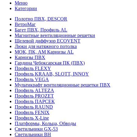
Меню
Категории
Полотно ПВХ, DESCOR
ВетроМаг
Багет ПВХ, Профиль AL
Магнитные вентиляционные решетки
Щелевой диффузор ECOVENT
Люки для натяжного потолка
МОК, ПК, АМ Карнизы AL
Карнизы ПВХ
Гардина Чебоксарская ПК (ПВХ)
Профиль FLEXY
Профиль KRAAB, SLOTT, INNOY
Профиль VEGA
Мультикрафт вентиляционные решетки ПВХ
Профиль ALTEZA
Профиль PROZET
Профиль ПАРСЕК
Профиль RAUND
Профиль FENIX
Профиль Х-Line
Платформы, Кольца, Обводы
Светильники GX-53
Светильники BH