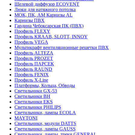
Щелевой диффузор ECOVENT
Люки для натяжного потолка
МОК, ПК, АМ Карнизы AL
Карнизы ПВХ
Гардина Чебоксарская ПК (ПВХ)
Профиль FLEXY
Профиль KRAAB, SLOTT, INNOY
Профиль VEGA
Мультикрафт вентиляционные решетки ПВХ
Профиль ALTEZA
Профиль PROZET
Профиль ПАРСЕК
Профиль RAUND
Профиль FENIX
Профиль Х-Line
Платформы, Кольца, Обводы
Светильники GX-53
Светильники BH
Светильники EKS
Светильники PHILIPS
Светильники, лампы ECOLA
MAYTONI
Светильники, модули DATTS
Светильники, лампы GAUSS
Светильники, лампы, треки GENERAL