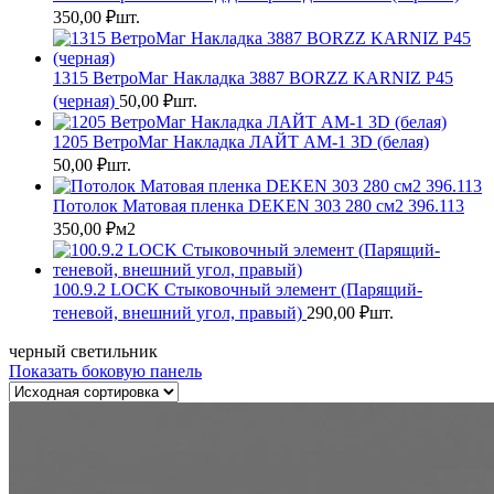
350,00
₽
шт.
1315 ВетроМаг Накладка 3887 BORZZ KARNIZ P45
(черная)
50,00
₽
шт.
1205 ВетроМаг Накладка ЛАЙТ АМ-1 3D (белая)
50,00
₽
шт.
Потолок Матовая пленка DEKEN 303 280 см2 396.113
350,00
₽
м2
100.9.2 LOCK Стыковочный элемент (Парящий-
теневой, внешний угол, правый)
290,00
₽
шт.
черный светильник
Показать боковую панель