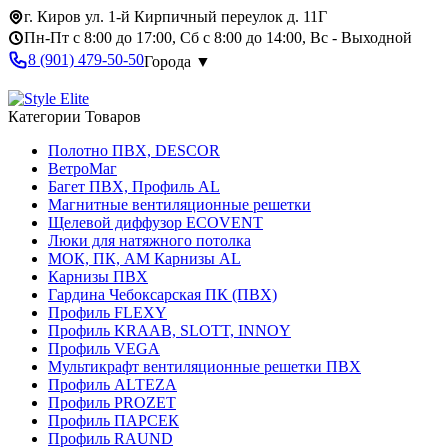
г. Киров ул. 1-й Кирпичный переулок д. 11Г
Пн-Пт с 8:00 до 17:00, Сб с 8:00 до 14:00, Вс - Выходной
8 (901) 479-50-50
Города ▼
Категории Товаров
Полотно ПВХ, DESCOR
ВетроМаг
Багет ПВХ, Профиль AL
Магнитные вентиляционные решетки
Щелевой диффузор ECOVENT
Люки для натяжного потолка
МОК, ПК, АМ Карнизы AL
Карнизы ПВХ
Гардина Чебоксарская ПК (ПВХ)
Профиль FLEXY
Профиль KRAAB, SLOTT, INNOY
Профиль VEGA
Мультикрафт вентиляционные решетки ПВХ
Профиль ALTEZA
Профиль PROZET
Профиль ПАРСЕК
Профиль RAUND