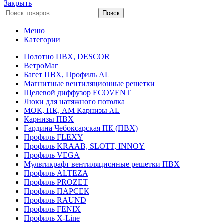
Закрыть
Поиск
Меню
Категории
Полотно ПВХ, DESCOR
ВетроМаг
Багет ПВХ, Профиль AL
Магнитные вентиляционные решетки
Щелевой диффузор ECOVENT
Люки для натяжного потолка
МОК, ПК, АМ Карнизы AL
Карнизы ПВХ
Гардина Чебоксарская ПК (ПВХ)
Профиль FLEXY
Профиль KRAAB, SLOTT, INNOY
Профиль VEGA
Мультикрафт вентиляционные решетки ПВХ
Профиль ALTEZA
Профиль PROZET
Профиль ПАРСЕК
Профиль RAUND
Профиль FENIX
Профиль Х-Line