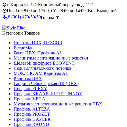
г. Киров ул. 1-й Кирпичный переулок д. 11Г
Пн-Пт с 8:00 до 17:00, Сб с 8:00 до 14:00, Вс - Выходной
8 (901) 479-50-50
Города ▼
Категории Товаров
Полотно ПВХ, DESCOR
ВетроМаг
Багет ПВХ, Профиль AL
Магнитные вентиляционные решетки
Щелевой диффузор ECOVENT
Люки для натяжного потолка
МОК, ПК, АМ Карнизы AL
Карнизы ПВХ
Гардина Чебоксарская ПК (ПВХ)
Профиль FLEXY
Профиль KRAAB, SLOTT, INNOY
Профиль VEGA
Мультикрафт вентиляционные решетки ПВХ
Профиль ALTEZA
Профиль PROZET
Профиль ПАРСЕК
Профиль RAUND