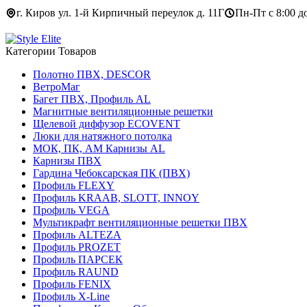
г. Киров ул. 1-й Кирпичный переулок д. 11Г
Пн-Пт с 8:00 до
Категории Товаров
Полотно ПВХ, DESCOR
ВетроМаг
Багет ПВХ, Профиль AL
Магнитные вентиляционные решетки
Щелевой диффузор ECOVENT
Люки для натяжного потолка
МОК, ПК, АМ Карнизы AL
Карнизы ПВХ
Гардина Чебоксарская ПК (ПВХ)
Профиль FLEXY
Профиль KRAAB, SLOTT, INNOY
Профиль VEGA
Мультикрафт вентиляционные решетки ПВХ
Профиль ALTEZA
Профиль PROZET
Профиль ПАРСЕК
Профиль RAUND
Профиль FENIX
Профиль Х-Line