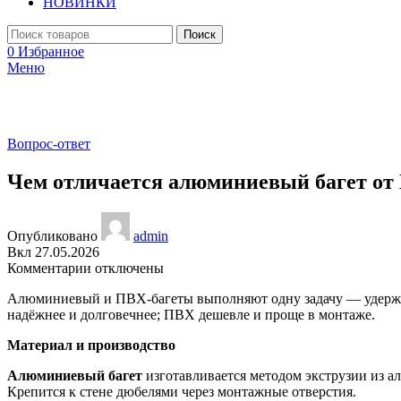
НОВИНКИ
Поиск
0
Избранное
Меню
Вопрос-ответ
Чем отличается алюминиевый багет от
Опубликовано
admin
Вкл 27.05.2026
к
Комментарии
отключены
записи
Алюминиевый и ПВХ-багеты выполняют одну задачу — удержив
Чем
надёжнее и долговечнее; ПВХ дешевле и проще в монтаже.
отличается
алюминиевый
Материал и производство
багет
от
Алюминиевый багет
изготавливается методом экструзии из а
ПВХ-
Крепится к стене дюбелями через монтажные отверстия.
багета?