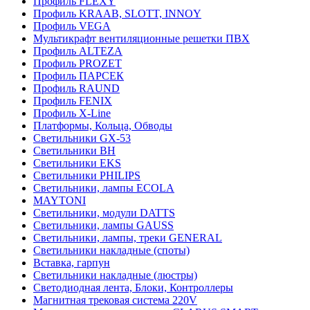
Профиль FLEXY
Профиль KRAAB, SLOTT, INNOY
Профиль VEGA
Мультикрафт вентиляционные решетки ПВХ
Профиль ALTEZA
Профиль PROZET
Профиль ПАРСЕК
Профиль RAUND
Профиль FENIX
Профиль Х-Line
Платформы, Кольца, Обводы
Светильники GX-53
Светильники BH
Светильники EKS
Светильники PHILIPS
Светильники, лампы ECOLA
MAYTONI
Светильники, модули DATTS
Светильники, лампы GAUSS
Светильники, лампы, треки GENERAL
Светильники накладные (споты)
Вставка, гарпун
Светильники накладные (люстры)
Светодиодная лента, Блоки, Контроллеры
Магнитная трековая система 220V