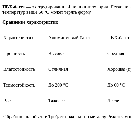
ПВХ-багет
— экструдированный поливинилхлорид. Легче по вес
температур выше 60 °C может терять форму.
Сравнение характеристик
Характеристика
Алюминиевый багет
ПВХ-багет
Прочность
Высокая
Средняя
Влагостойкость
Отличная
Хорошая (п
Термостойкость
До 200 °C
До 60 °C
Вес
Тяжелее
Легче
Обработка на объекте
Требует ножовки по металлу
Режется м