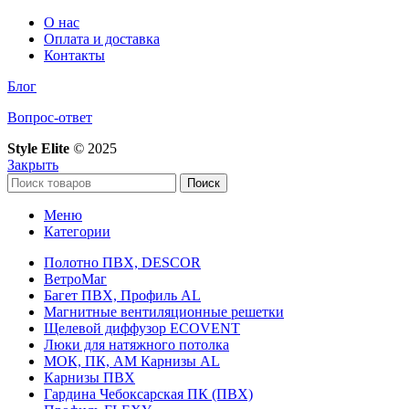
О нас
Оплата и доставка
Контакты
Блог
Вопрос-ответ
Style Elite
©
2025
Закрыть
Поиск
Меню
Категории
Полотно ПВХ, DESCOR
ВетроМаг
Багет ПВХ, Профиль AL
Магнитные вентиляционные решетки
Щелевой диффузор ECOVENT
Люки для натяжного потолка
МОК, ПК, АМ Карнизы AL
Карнизы ПВХ
Гардина Чебоксарская ПК (ПВХ)