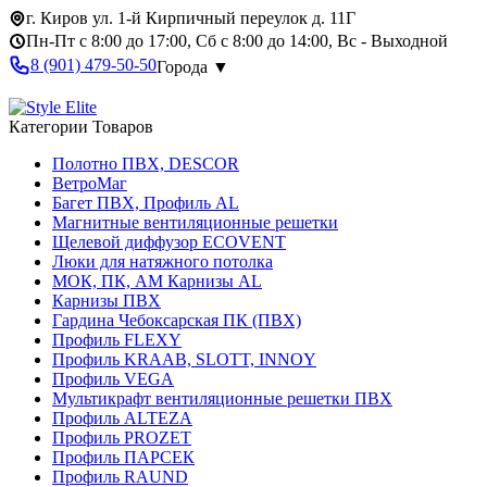
г. Киров ул. 1-й Кирпичный переулок д. 11Г
Пн-Пт с 8:00 до 17:00, Сб с 8:00 до 14:00, Вс - Выходной
8 (901) 479-50-50
Города ▼
Категории Товаров
Полотно ПВХ, DESCOR
ВетроМаг
Багет ПВХ, Профиль AL
Магнитные вентиляционные решетки
Щелевой диффузор ECOVENT
Люки для натяжного потолка
МОК, ПК, АМ Карнизы AL
Карнизы ПВХ
Гардина Чебоксарская ПК (ПВХ)
Профиль FLEXY
Профиль KRAAB, SLOTT, INNOY
Профиль VEGA
Мультикрафт вентиляционные решетки ПВХ
Профиль ALTEZA
Профиль PROZET
Профиль ПАРСЕК
Профиль RAUND