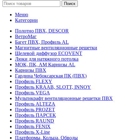
Поиск
Меню
Категории
Полотно ПВХ, DESCOR
ВетроМаг
Багет ПВХ, Профиль AL
Магнитные вентиляционные решетки
Щелевой диффузор ECOVENT
Люки для натяжного потолка
МОК, ПК, АМ Карнизы AL
Карнизы ПВХ
Гардина Чебоксарская ПК (ПВХ)
Профиль FLEXY
Профиль KRAAB, SLOTT, INNOY
Профиль VEGA
Мультикрафт вентиляционные решетки ПВХ
Профиль ALTEZA
Профиль PROZET
Профиль ПАРСЕК
Профиль RAUND
Профиль FENIX
Профиль Х-Line
Платформы, Кольца, Обводы