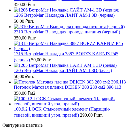
350,00
₽
шт.
1206 ВетроМаг Накладка ЛАЙТ АМ-1 3D (черная)
50,00
₽
шт.
2310 ВетроМаг Вывод для провода питания (черный)
350,00
₽
шт.
1315 ВетроМаг Накладка 3887 BORZZ KARNIZ P45
(черная)
50,00
₽
шт.
1205 ВетроМаг Накладка ЛАЙТ АМ-1 3D (белая)
50,00
₽
шт.
Потолок Матовая пленка DEKEN 303 280 см2 396.113
350,00
₽
м2
100.9.2 LOCK Стыковочный элемент (Парящий-
теневой, внешний угол, правый)
290,00
₽
шт.
Фактурные цветные