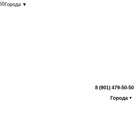
-50
Города ▼
8 (901) 479-50-50
Города
▼