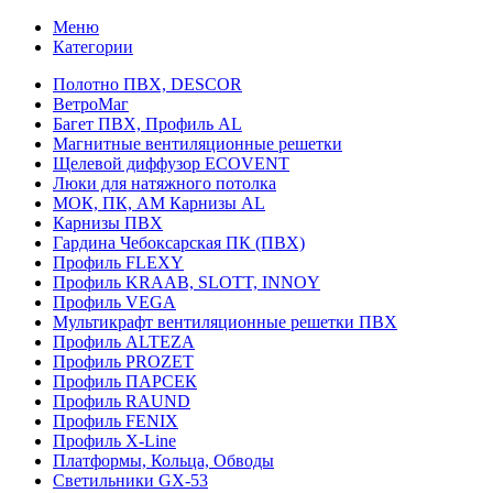
Меню
Категории
Полотно ПВХ, DESCOR
ВетроМаг
Багет ПВХ, Профиль AL
Магнитные вентиляционные решетки
Щелевой диффузор ECOVENT
Люки для натяжного потолка
МОК, ПК, АМ Карнизы AL
Карнизы ПВХ
Гардина Чебоксарская ПК (ПВХ)
Профиль FLEXY
Профиль KRAAB, SLOTT, INNOY
Профиль VEGA
Мультикрафт вентиляционные решетки ПВХ
Профиль ALTEZA
Профиль PROZET
Профиль ПАРСЕК
Профиль RAUND
Профиль FENIX
Профиль Х-Line
Платформы, Кольца, Обводы
Светильники GX-53