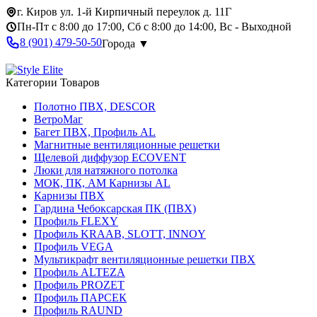
г. Киров ул. 1-й Кирпичный переулок д. 11Г
Пн-Пт с 8:00 до 17:00, Сб с 8:00 до 14:00, Вс - Выходной
8 (901) 479-50-50
Города ▼
Категории Товаров
Полотно ПВХ, DESCOR
ВетроМаг
Багет ПВХ, Профиль AL
Магнитные вентиляционные решетки
Щелевой диффузор ECOVENT
Люки для натяжного потолка
МОК, ПК, АМ Карнизы AL
Карнизы ПВХ
Гардина Чебоксарская ПК (ПВХ)
Профиль FLEXY
Профиль KRAAB, SLOTT, INNOY
Профиль VEGA
Мультикрафт вентиляционные решетки ПВХ
Профиль ALTEZA
Профиль PROZET
Профиль ПАРСЕК
Профиль RAUND